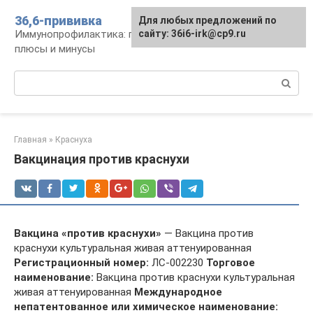
Перейти
36,6-прививка
Для любых предложений по
к
Иммунопрофилактика: график, препараты,
сайту: 36i6-irk@cp9.ru
контенту
плюсы и минусы
Поиск:
Главная
»
Краснуха
Вакцинация против краснухи
Вакцина «против краснухи»
— Вакцина против
краснухи культуральная живая аттенуированная
Регистрационный номер:
ЛС-002230
Торговое
наименование:
Вакцина против краснухи культуральная
живая аттенуированная
Международное
непатентованное или химическое наименование: