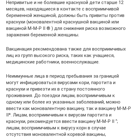
Непривитые и не болевшие краснухой дети старше 12
месяцев, находящиеся в контакте с восприимчивой
беременной женщиной, должны быть привиты против
краснухи (моновалентной краснушной вакциной или
вакциной М-М-Р II ® ) для снижения риска возможного
заражения беременной женщины.
Вакцинация рекомендована также для восприимчивых
лиц из групп высокого риска, таких как учащиеся,
медицинские работники, военнослужащие.
Неиммунные лица в период пребывания за границей
могут инфицироваться вирусами кори, паротита и
краснухи и привезти их в страну постоянного
проживания. До поездки лицам, восприимчивым к
одному или более из указанных заболеваний, можно
ввести как моновалентную вакцину, так и вакцину М-М-Р
II*. Лицам, восприимчивым к вирусам паротита и
краснухи, рекомендуется ввести вакцину М-М-Р II “;
лицам, восприимчивым к вирусу корн в случае
отсутствия моновалентной коревой вакцины,