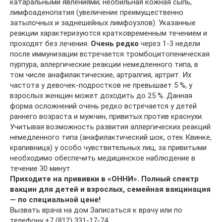
катаральными явлениями; необильная кожная сыпь,
лимфоаденопатия (увеличение преимущественно
затылочных и заднешейных лимфоузлов). Указанные
реакции характеризуются кратковременным течением и
проходят без лечения.
Очень редко
через 1-3 недели
после иммунизации встречается тромбоцитопеническая
пурпура, аллергические реакции немедленного типа, в
том числе анафилактические, артралгия, артрит. Их
частота у девочек-подростков не превышает 5 %, у
взрослых женщин может доходить до 25 %. Данная
форма осложнений очень редко встречается у детей
раннего возраста и мужчин, привитых против краснухи.
Учитывая возможность развития аллергических реакций
немедленного типа (анафилактический шок, отек Квинке,
крапивница) у особо чувствительных лиц, за привитыми
необходимо обеспечить медицинское наблюдение в
течение 30 минут.
Приходите на прививки в «ОННИ». Полный спектр
вакцин для детей и взрослых, семейная вакцинация
— по специальной цене!
Вызвать врача на дом Записаться к врачу или по
телефону +7 (812) 331-17-74