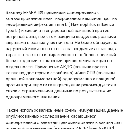
Вакцину М-М-Р II® применяли одновременно с
конъюгированной инактивированной вакциной против
гемофильной инфекции типа b ( Haemophilus influenza
type b ) и живой аттенуированной вакциной против
ветряной оспы, при этом вакцины вводились разными
шприцами в разные участки тела. Не было обнаружено
нарушений иммунного ответа на вводимые антигены, а
характер, частота и выраженность побочных реакций
были сходными с таковыми при введении вакцин по
отдельности. Применение АКДС (вакцина против
коклюша, дифтерии и столбняка) и/или ОПВ (вакцины
оральной полиомиелитной) одновременно с вакциной
против кори, паротита и краснухи не рекомендуется в
связи с ограниченными данными по результатам их
одновременного введения.
Также использовались иные схемы иммунизации. Данные
опубликованных исследований, касающиеся
одновременного введения рекомендованных вакцин для
плановой иммунизации (например, АКДС [или АаКДС],