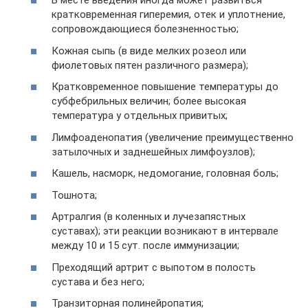
В месте введения иногда может развиться
кратковременная гиперемия, отек и уплотнение,
сопровождающиеся болезненностью;
Кожная сыпь (в виде мелких розеол или
фиолетовых пятен различного размера);
Кратковременное повышение температуры до
субфебрильных величин; более высокая
температура у отдельных привитых;
Лимфоаденопатия (увеличение преимущественно
затылочных и заднешейных лимфоузлов);
Кашель, насморк, недомогание, головная боль;
Тошнота;
Артралгия (в коленных и лучезапястных
суставах); эти реакции возникают в интервале
между 10 и 15 сут. после иммунизации;
Преходящий артрит с выпотом в полость
сустава и без него;
Транзиторная полинейропатия;