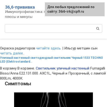
Перейти
36,6-прививка
Для любых предложений по
к
Иммунопрофилактика: график, препараты,
сайту: 36i6-irk@cp9.ru
контенту
плюсы и минусы
Поиск:
Окраска радиаторов
читайте здесь
. | Ильсур метшин сын
читать далее
.
Уличный настенный светодиодный светильник Черный 1533 TECHNO
LED (Elektrostandard..
В корзину В корзине.
Светильник уличный настенный
Fumagalli
Bisso/Anna E22.131.000. AXC1L, Черный и Прозрачный, с лампой
800Lm, 4000К.
Симптомы