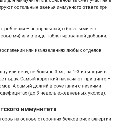
ый для иммунитета в основном за счет участия в
ируют остальные звенья иммунного ответа при
отребления – пероральный, с богатыми ею
совыми) или в виде таблетированной добавки.
воспалении или изъязвлениях любых отделов
у или вену, не больше 3 мл, за 1-3 инъекции в
ает врач. Самый короткий назначают при цинге –
омов. А самый долгий в сочетании с низкими
дефицитах (до 3 недель ежедневных уколов).
етского иммунитета
оров на основе сторонних белков риск аллергии