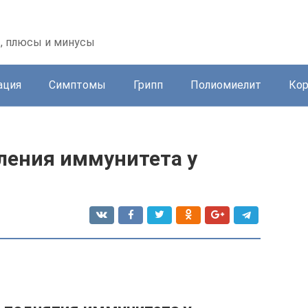
, плюсы и минусы
ация
Симптомы
Грипп
Полиомиелит
Ко
ления иммунитета у