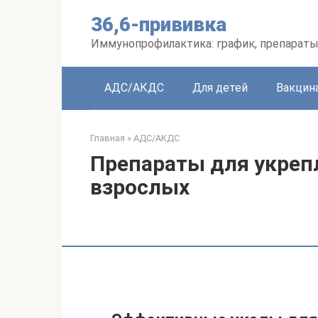
Перейти
36,6-прививка
к
контенту
Иммунопрофилактика: график, препараты
АДС/АКДС
Для детей
Вакцин
Главная
»
АДС/АКДС
Препараты для укреп
взрослых