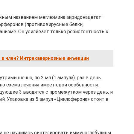
ожным названием меглюмина акридонацетат –
ерферонов (противовирусные белки,
анизме. Он усиливает только резистентность к
 в член? Интракавернозные инъекции
римышечно, по 2 мл (1 ампула), раз в день.
но схема лечения имеет свои особенности.
едующие 3 вводятся с промежутком через день, и
ый. Упаковка из 5 ампул «Циклоферона» стоит в
ка не научилась синтезировать иммуноглобулины