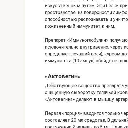
искусственным путем. Эти белки пр
пространстве, на поверхности лимфо
способностью распознавать и уничт
пожизненный иммунитет к ним.
Препарат «Иммуноглобулин» получают
исключительно внутривенно, через ка
определяет лечащий врач), курсом до
иммунитета (10 ампул) обойдется пок
«Актовегин»
Действующее вещество препарата ука
очищенную сыворотку телячьей кров
«Актовегина» делают в мышцу, артери
Первая «порция» вводится только чер
составляет 20 мл средства. В дальн
протяжении 2 недель, по 5 мл. Цена у