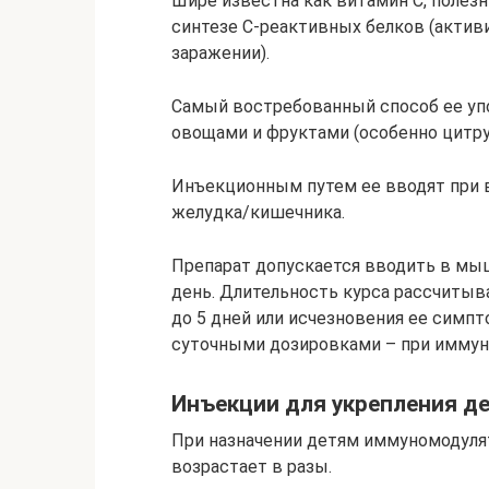
Шире известна как витамин С, полезн
синтезе С-реактивных белков (актив
заражении).
Самый востребованный способ ее уп
овощами и фруктами (особенно цитру
Инъекционным путем ее вводят при 
желудка/кишечника.
Препарат допускается вводить в мышц
день. Длительность курса рассчитыв
до 5 дней или исчезновения ее симпт
суточными дозировками – при иммуно
Инъекции для укрепления д
При назначении детям иммуномодулят
возрастает в разы.