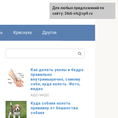
Для любых предложений по
сайту: 36i6-irk@cp9.ru
рь
Краснуха
Другое
Поиск:
Как делать уколы в бедро
правильно
внутримышечно, самому
себе, куда колоть. Фото,
видео
АДС/АКДС
Куда собаке колоть
прививку от бешенства
собаке