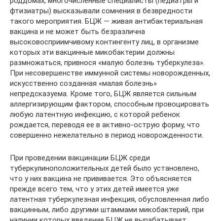
роддомах, многочисленные специалисты (педиатры и
фтизиатры) высказывали сомнения в безвредности
такого мероприятия. БЦЖ — живая антибактериальная
вакцина и не может быть безразлична
высоковосприимчивому контингенту лиц, в организме
которых эти вакцинные микобактерии должны
размножаться, привнося «малую болезнь туберкулеза».
При несовершенстве иммунной системы новорожденных,
искусственно созданная «малая болезнь»
непредсказуема. Кроме того, БЦЖ является сильным
аллергизирующим фактором, способным провоцировать
любую латентную инфекцию, с которой ребенок
рождается, переводя ее в активно-острую форму, что
совершенно нежелательно в период новорожденности.
При проведении вакцинации БЦЖ среди
туберкулиноположительных детей было установлено,
что у них вакцина не прививается. Это объясняется
прежде всего тем, что у этих детей имеется уже
латентная туберкулезная инфекция, обусловленная либо
вакцинным, либо другими штаммами микобактерий, при
наличии которых введение БЦЖ не вырабатывает