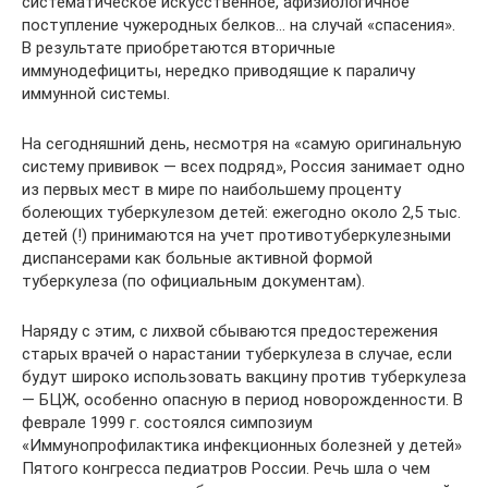
систематическое искусственное, афизиологичное
поступление чужеродных белков… на случай «спасения».
В результате приобретаются вторичные
иммунодефициты, нередко приводящие к параличу
иммунной системы.
На сегодняшний день, несмотря на «самую оригинальную
систему прививок — всех подряд», Россия занимает одно
из первых мест в мире по наибольшему проценту
болеющих туберкулезом детей: ежегодно около 2,5 тыс.
детей (!) принимаются на учет противотуберкулезными
диспансерами как больные активной формой
туберкулеза (по официальным документам).
Наряду с этим, с лихвой сбываются предостережения
старых врачей о нарастании туберкулеза в случае, если
будут широко использовать вакцину против туберкулеза
— БЦЖ, особенно опасную в период новорожденности. В
феврале 1999 г. состоялся симпозиум
«Иммунопрофилактика инфекционных болезней у детей»
Пятого конгресса педиатров России. Речь шла о чем