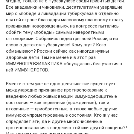
угодно, только не о туберкулезе среди привитых детей.
Все академики и чиновники, десятилетиями уверявшие
мир о «победе и ликвидации туберкулеза в отдельно
взятой стране благодаря массовому плановому охвату
прививками новорожденных», на конгрессе пытались
обойти тему «победы» самыми невероятными
отговорками. Собрались педиатры всей России, и ни
слова о детском туберкулезе! Кому лгут? Кого
обманывают? России сейчас как никогда нужны
здоровые дети. Тем не менее и в этот раз
ИММУНОПРОФИЛАКТИКА обсуждалась без участия в
ней ИММУНОЛОГОВ.
Вместе с тем уже не одно десятилетие существует
международно признанное противопоказание к
введению любых живых вакцин: иммунодефицитные
состояния — как первичные (врожденные), так и
вторичные — приобретенные, а также любые другие
иммунокомпрометированные состояния. Кто ж у нас
определяет эти, да и другие многочисленные
противопоказания к введению той или другой вакцины?!