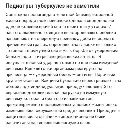
Педиатры туберкулез не заметили
Советская пропаганда о «светлой безынфекционной
жизни посредством прививок» сделала свое дело: не
одно поколение врачей свято верит в эту утопию. И
часто ослабленного, еще не выздоровевшего ребенка
направляют на очередную прививку, дабы не сорвать
прививочный график, определяя «на глазок» не только
готовность иммунной системы к борьбе с чужеродным
белком, но и… титры специфических антител. В
результате новый удар не только по клеткам иммунной
системы. Все клеточки организма реагируют на
пришельца — чужеродный белок — антиген. Порочный
круг замыкается. Вакцины буквально перестраивают «на
общий лад» индивидуальную природу человека. Это
серьезная дополнительная нагрузка на иммунную
систему, которая и без того изнашивается
преждевременно в современных условиях жизни, резко
изменившейся окружающей среде человека. Природные
защитные силы организма эволюционно не были
рассчитаны на теперешние нагрузки плюс