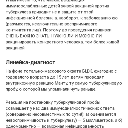
И мы имеем то, что имеем: вакцинация
иммуноослабленных детей живой вакциной против
туберкулеза приводит не к защите от этой
инфекционной болезни, а, наоборот, к заболеванию ею
(разумеется, исключительно восприимчивого
контингента лиц). Поэтому до проведения прививки
ОЧЕНЬ ВАЖНО ЗНАТЬ: НУЖНО ЛИ И МОЖНО ЛИ
вакцинировать конкретного человека, тем более живой
вакциной.
Линейка-диагност
На фоне тотально-массового охвата БЦЖ, ежегодно с
годовалого возраста до 15 лет детям проводят
внутрикожную реакцию Манту, ту самую туберкулиновую
пробу, о которой мы упоминали чуть раньше.
Реакция на постановку туберкулиновой пробы
совмещает у нас два иммунодиагностических ответа
(совершенно несовместимых по сути!): а) оценивается
невосприимчивость к туберкулезу) — 5 миллиметров, и б)
одномоментно — возможная инфицированность