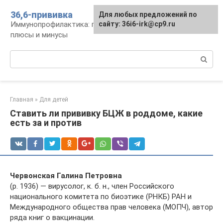
Перейти
36,6-прививка
Для любых предложений по
к
Иммунопрофилактика: график, препараты,
сайту: 36i6-irk@cp9.ru
контенту
плюсы и минусы
Поиск:
Главная
»
Для детей
Ставить ли прививку БЦЖ в роддоме, какие
есть за и против
Червонская Галина Петровна
(р. 1936) — вирусолог, к. б. н., член Российского
национального комитета по биоэтике (РНКБ) РАН и
Международного общества прав человека (МОПЧ), автор
ряда книг о вакцинации.