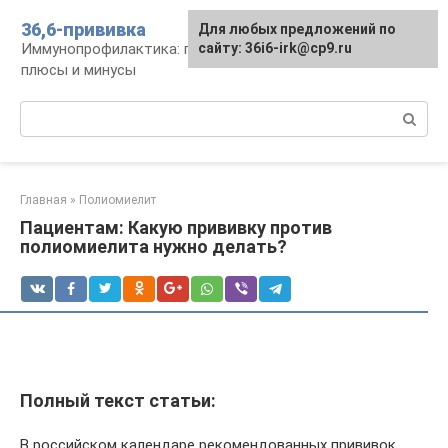
Перейти
36,6-прививка
Для любых предложений по
к
Иммунопрофилактика: график, препараты,
сайту: 36i6-irk@cp9.ru
контенту
плюсы и минусы
Поиск:
Главная
»
Полиомиелит
Пациентам: Какую прививку против
полиомиелита нужно делать?
Полный текст статьи:
В российском календаре рекомендованных прививок