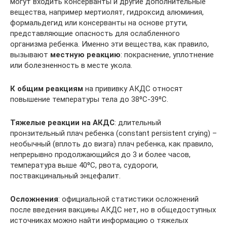
могут входить консерванты и другие дополнительные
вещества, например мертиолят, гидроксид алюминия,
формальдегид или консерванты на основе ртути,
представляющие опасность для ослабленного
организма ребенка. Именно эти вещества, как правило,
вызывают
местную реакцию
: покраснение, уплотнение
или болезненность в месте укола.
К общим реакциям
на прививку АКДС относят
повышение температуры тела до 38⁰С-39⁰С.
Тяжелые реакции на АКДС
: длительный
пронзительный плач ребенка (constant persistent crying) –
необычный (вплоть до визга) плач ребенка, как правило,
непрерывно продолжающийся до 3 и более часов,
температура выше 40⁰С, рвота, судороги,
поствакцинальный энцефалит.
Осложнения
: официальной статистики осложнений
после введения вакцины АКДС нет, но в общедоступных
источниках можно найти информацию о тяжелых