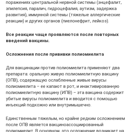
поражениях центральной нервной системы (энцефалит,
эпилепсия, паралич, гидроцефалия, аутизм, задержка
развития), иммунной системы (тяжелые аллергические
реакции) и других органов (пиелонефрит, лейкоз).
Все реакции чаще проявляются после повторных
введений вакцины.
Осложнения после прививки полиомиелита
Для вакцинации против полиомиелита применяют два
препарата: оральную живую полиомиелитную вакцину
(ОПВ), содержащую ослабленные живые вирусы
полиомиелита – ее капают в рот, и инактивированную
полиомиелитную вакцину (ИПВ) – эта вакцина содержит
убитые вирусы полиомиелита и вводится с помощью
инъекций подкожно или внутримышечно.
Единственным тяжелым, но крайне редким осложнением
после ОПВ является вакциноассоциированный
полиомиелит. В основном, это осложнение возникает на