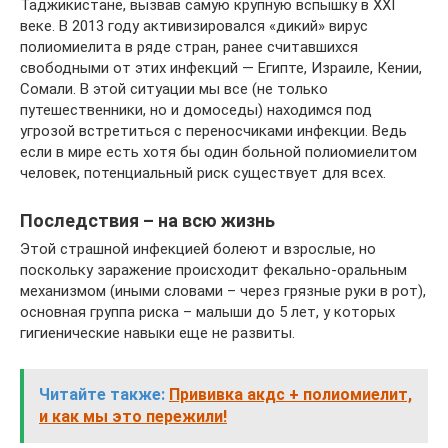
Таджикистане, вызвав самую крупную вспышку в XXI
веке. В 2013 году активизировался «дикий» вирус
полиомиелита в ряде стран, ранее считавшихся
свободными от этих инфекций — Египте, Израиле, Кении,
Сомали. В этой ситуации мы все (не только
путешественники, но и домоседы) находимся под
угрозой встретиться с переносчиками инфекции. Ведь
если в мире есть хотя бы один больной полиомиелитом
человек, потенциальный риск существует для всех.
Последствия – на всю жизнь
Этой страшной инфекцией болеют и взрослые, но
поскольку заражение происходит фекально-оральным
механизмом (иными словами – через грязные руки в рот),
основная группа риска – малыши до 5 лет, у которых
гигиенические навыки еще не развиты.
Читайте также:
Прививка акдс + полиомиелит,
и как мы это пережили!