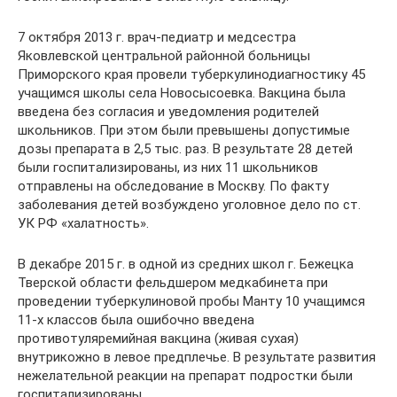
7 октября 2013 г. врач-педиатр и медсестра
Яковлевской центральной районной больницы
Приморского края провели туберкулинодиагностику 45
учащимся школы села Новосысоевка. Вакцина была
введена без согласия и уведомления родителей
школьников. При этом были превышены допустимые
дозы препарата в 2,5 тыс. раз. В результате 28 детей
были госпитализированы, из них 11 школьников
отправлены на обследование в Москву. По факту
заболевания детей возбуждено уголовное дело по ст.
УК РФ «халатность».
В декабре 2015 г. в одной из средних школ г. Бежецка
Тверской области фельдшером медкабинета при
проведении туберкулиновой пробы Манту 10 учащимся
11-х классов была ошибочно введена
противотуляремийная вакцина (живая сухая)
внутрикожно в левое предплечье. В результате развития
нежелательной реакции на препарат подростки были
госпитализированы.