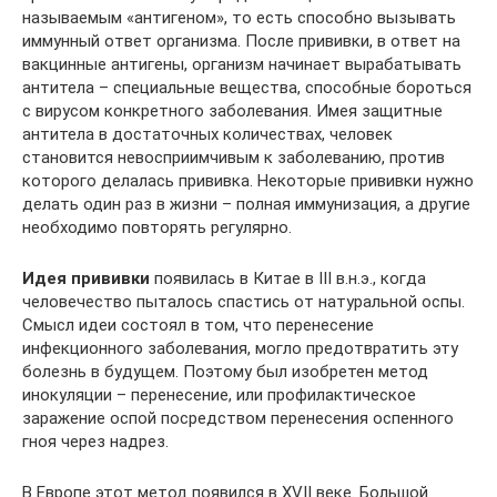
называемым «антигеном», то есть способно вызывать
иммунный ответ организма. После прививки, в ответ на
вакцинные антигены, организм начинает вырабатывать
антитела – специальные вещества, способные бороться
с вирусом конкретного заболевания. Имея защитные
антитела в достаточных количествах, человек
становится невосприимчивым к заболеванию, против
которого делалась прививка. Некоторые прививки нужно
делать один раз в жизни – полная иммунизация, а другие
необходимо повторять регулярно.
Идея прививки
появилась в Китае в ΙΙΙ в.н.э., когда
человечество пыталось спастись от натуральной оспы.
Смысл идеи состоял в том, что перенесение
инфекционного заболевания, могло предотвратить эту
болезнь в будущем. Поэтому был изобретен метод
инокуляции – перенесение, или профилактическое
заражение оспой посредством перенесения оспенного
гноя через надрез.
В Европе этот метод появился в ХVΙΙ веке. Большой