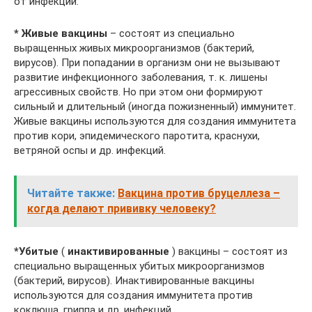
от инфекций:
* Живые вакцины
– состоят из специально
выращенных живых микроорганизмов (бактерий,
вирусов). При попадании в организм они не вызывают
развитие инфекционного заболевания, т. к. лишены
агрессивных свойств. Но при этом они формируют
сильный и длительный (иногда пожизненный) иммунитет.
Живые вакцины используются для создания иммунитета
против кори, эпидемического паротита, краснухи,
ветряной оспы и др. инфекций.
Читайте также:
Вакцина против бруцеллеза –
когда делают прививку человеку?
*Убитые
(
инактивированные
) вакцины – состоят из
специально выращенных убитых микроорганизмов
(бактерий, вирусов). Инактивированные вакцины
используются для создания иммунитета против
коклюша, гриппа и др. инфекций.