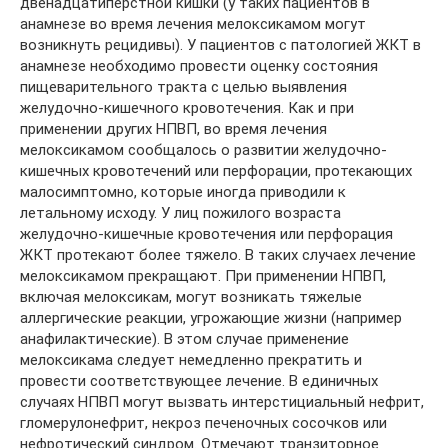
двенадцатиперстной кишки (у таких пациентов в
анамнезе во время лечения мелоксикамом могут
возникнуть рецидивы). У пациентов с патологией ЖКТ в
анамнезе необходимо провести оценку состояния
пищеварительного тракта с целью выявления
желудочно-кишечного кровотечения. Как и при
применении других НПВП, во время лечения
мелоксикамом сообщалось о развитии желудочно-
кишечных кровотечений или перфорации, протекающих
малосимптомно, которые иногда приводили к
летальному исходу. У лиц пожилого возраста
желудочно-кишечные кровотечения или перфорация
ЖКТ протекают более тяжело. В таких случаех лечение
мелоксикамом прекращают. При применении НПВП,
включая мелоксикам, могут возникать тяжелые
аллергические реакции, угрожающие жизни (например
анафилактические). В этом случае применение
мелоксикама следует немедленно прекратить и
провести соответствующее лечение. В единичных
случаях НПВП могут вызвать интерстициальный нефрит,
гломерулонефрит, некроз печеночных сосочков или
нефротический синдром. Отмечают транзиторное