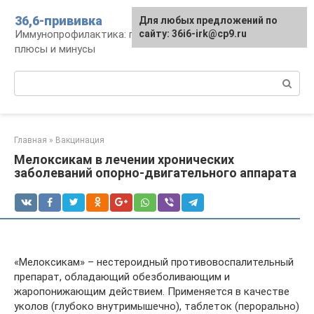
Перейти
36,6-прививка
Для любых предложений по
к
Иммунопрофилактика: график, препараты,
сайту: 36i6-irk@cp9.ru
контенту
плюсы и минусы
Поиск:
Главная
»
Вакцинация
Мелоксикам в лечении хронических
заболеваний опорно-двигательного аппарата
«Мелоксикам» – нестероидный противовоспалительный
препарат, обладающий обезболивающим и
жаропонижающим действием. Применяется в качестве
уколов (глубоко внутримышечно), таблеток (перорально)