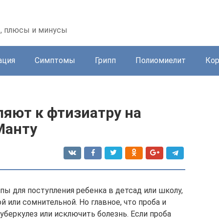
, плюсы и минусы
ация
Симптомы
Грипп
Полиомиелит
Ко
ляют к фтизиатру на
Манту
ы для поступления ребенка в детсад или школу,
й или сомнительной. Но главное, что проба и
уберкулез или исключить болезнь. Если проба