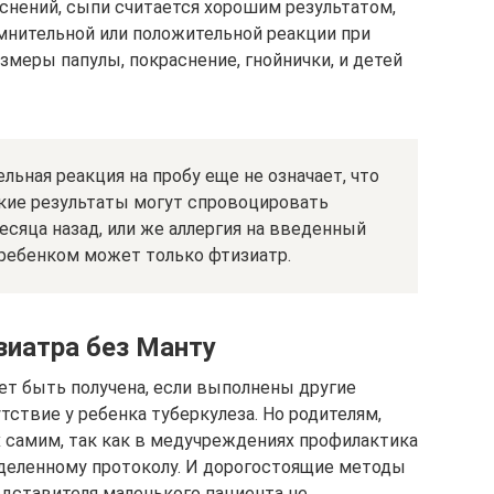
аснений, сыпи считается хорошим результатом,
омнительной или положительной реакции при
меры папулы, покраснение, гнойнички, и детей
льная реакция на пробу еще не означает, что
акие результаты могут спровоцировать
сяца назад, или же аллергия на введенный
с ребенком может только фтизиатр.
зиатра без Манту
ет быть получена, если выполнены другие
ствие у ребенка туберкулеза. Но родителям,
х самим, так как в медучреждениях профилактика
деленному протоколу. И дорогостоящие методы
дставителя маленького пациента не