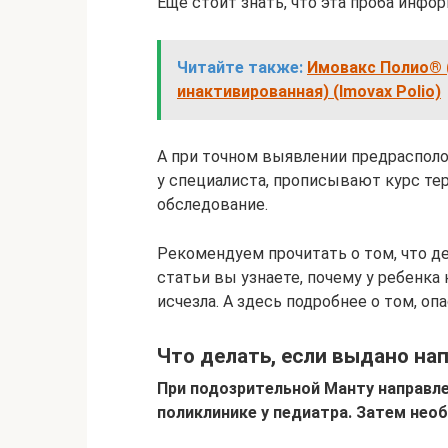
Еще стоит знать, что эта проба инфор
Читайте также:
Имовакс Полио® 
инактивированная) (Imovax Polio)
А при точном выявлении предрасполо
у специалиста, прописывают курс те
обследование.
Рекомендуем прочитать о том, что дел
статьи вы узнаете, почему у ребенка 
исчезла. А здесь подробнее о том, опа
Что делать, если выдано на
При подозрительной Манту направле
поликлинике у педиатра. Затем нео