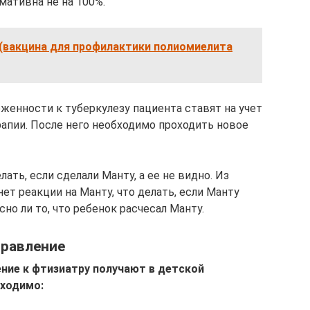
мативна не на 100%.
(вакцина для профилактики полиомиелита
женности к туберкулезу пациента ставят на учет
рапии. После него необходимо проходить новое
ать, если сделали Манту, а ее не видно. Из
нет реакции на Манту, что делать, если Манту
сно ли то, что ребенок расчесал Манту.
правление
ние к фтизиатру получают в детской
бходимо: