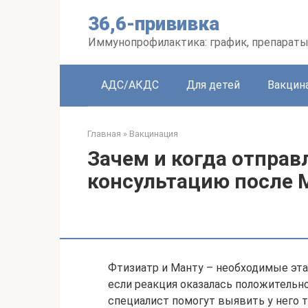
Перейти
36,6-прививка
к
контенту
Иммунопрофилактика: график, препараты
АДС/АКДС
Для детей
Вакцин
Главная
»
Вакцинация
Зачем и когда отправ
консультацию после 
Фтизиатр и Манту – необходимые этап
если реакция оказалась положительно
специалист помогут выявить у него т