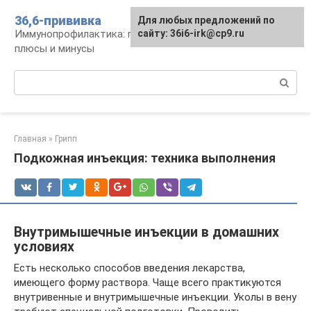
Перейти
36,6-прививка
Для любых предложений по
к
Иммунопрофилактика: график, препараты,
сайту: 36i6-irk@cp9.ru
контенту
плюсы и минусы
Поиск:
Главная
»
Грипп
Подкожная инъекция: техника выполнения
Внутримышечные инъекции в домашних
условиях
Есть несколько способов введения лекарства,
имеющего форму раствора. Чаще всего практикуются
внутривенные и внутримышечные инъекции. Уколы в вену