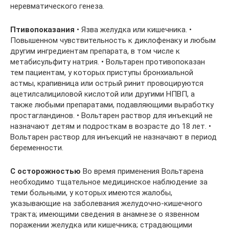
неревматического генеза.
Птивопоказания
• Язва желудка или кишечника. •
Повышенном чувствительность к диклофенаку и любым
другим ингредиентам препарата, в том числе к
метабисульфиту натрия. • Вольтарен противопоказан
тем пациентам, у которых приступы бронхиальной
астмы, крапивница или острый ринит провоцируются
ацетилсалициловой кислотой или другими НПВП, а
также любыми препаратами, подавляющими выработку
простагландинов. • Вольтарен раствор для инъекций не
назначают детям и подросткам в возрасте до 18 лет. •
Вольтарен раствор для инъекций не назначают в период
беременности.
С осторожностью
Во время применения Вольтарена
необходимо тщательное медицинское наблюдение за
теми больными, у которых имеются жалобы,
указывающие на заболевания желудочно-кишечного
тракта; имеющими сведения в анамнезе о язвенном
поражении желудка или кишечника; страдающими