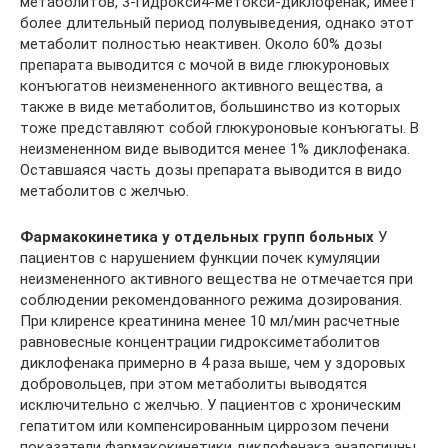
метаболитов, 3-гидрокси4-метокси-диклофенак, имеет
более длительный период полувыведения, однако этот
метаболит полностью неактивен. Около 60% дозы
препарата выводится с мочой в виде глюкуроновых
конъюгатов неизмененного активного вещества, а
также в виде метаболитов, большинство из которых
тоже представляют собой глюкуроновые конъюгаты. В
неизмененном виде выводится менее 1% диклофенака.
Оставшаяся часть дозы препарата выводится в видо
метаболитов с желчью.
Фармакокинетика у отдельных групп больных
У
пациентов с нарушением функции почек кумуляции
неизмененного активного вещества не отмечается при
соблюдении рекомендованного режима дозирования.
При клиренсе креатинина менее 10 мл/мин расчетные
равновесные концентрации гидроксиметаболитов
диклофенака примерно в 4 раза выше, чем у здоровых
добровольцев, при этом метаболиты выводятся
исключительно с желчью. У пациентов с хроническим
гепатитом или компенсированным циррозом печени
показатели фармакокинетики диклофенака аналогичны