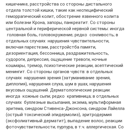
кишечнике, расстройства со стороны дистального
отдела толстой кишки, такие как неспецифический
геморрагический колит, обострение язвенного колита
или болезни Крона, запоры, панкреатит. Со стороны
центральной и периферической нервной системы: иногда
 головная боль, головокружение; редко  сонливость; в
отдельных случаях  нарушения чувствительности,
включая парестезии, расстройстба памяти,
дезориентация, бессонница, раздражительность,
судороги, депрессия, ощущение тревоги, ночные
кошмары, тремор, психотические реакции, асептический
менингит. Со стороны органов чувств: в отдельных
случаях  нарушения зрения (затуманивание зрения,
диплопия), нарушения слуха, шум в ушах, нарушения
вкусовых ощущений. Дерматологические реакции:
иногда  кожные сыпи; редко  крапивница; в отдельных
случаях  буллезные высыпания, экзема, мультиформная
эритема, синдром Стивенса-Джонсона, синдром Лайелла
(острый токсический эпидермолиз), эритродермия
(эксфолиативный дерматит), выпадение волос, реакции
фоточувствительности; пурпура, в т.ч. аллергическая. Со