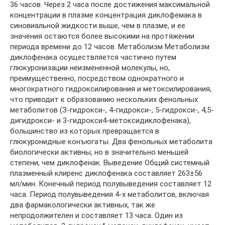
36 часов. Через 2 часа после достижения максимальной
концентрации в плазме концентрация диклофемака в
синовиальной жидкости выше, чем в плазме, и ее
значения остаются более высокими на протяжении
периода времени до 12 часов. Метаболизм Метаболизм
диклофенака осуществляется частично путем
глюкуронизации неизмененной молекулы, но,
преимущественно, посредством однократного и
многократного гидроксилирования и метоксилирования,
что приводит к образованию нескольких фенольных
метаболитов (З-гидрокси-, 4-гидрокси-, 5-гидрокси-, 4,5-
дигидрокси- и 3-гидрокси4-метоксидиклофенака),
большинство из которых превращается в
глюкуронидные конъюгаты. Два фенольных метаболита
биологически активны, но в значительно меньшей
степени, чем диклофенак. Выведение Общий системный
плазменный клиренс диклофенака составляет 263±56
мл/мин. Конечный период полувыведения составляет 12
часа. Период полувыведения 4-х метаболитов, включая
два фармакологически активных, так же
непродолжителен и составляет 13 часа. Oдин из