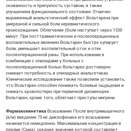
скованность и припухлость суставом, а также
улучшением функционального состояния. Отмечен
выраженный анальгетический эффект Вольтарена при
умеренной и сильной боли неревматического
происхождения. Облегчение (боли наступает через 1530
минут. При посттравматических и послеоперационных
воспалительных явлениях Вольтарен быстро купирует
боли, уменьшает воспалительный оток и отек
послеоперационной раны. При использовании в
комбинации с опиоидами у больных с
послеоперационной болью Вольтарен достоверно
снижает потребность в опиоидных анальгетиках.
Клинические исследования также позволили установить,
что Вольтарен способен понижать болевые ощущения и
снижать кровопотерю при первичной дисменорее.
Вольтарен, кроме того, облегчает приступы мигрени.
Фармакокинетика
Всасывание После внутримышечного
(в/м) введения 75 мг диклофенака его всасывание
начинается немедленно. Максимальная концентрация в
плазме (Смах), среднее значение которой составляет