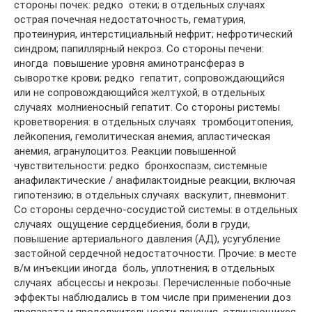
стороны почек: редко  отеки; в отдельных случаях 
острая почечная недостаточность, гематурия,
протеинурия, интерстициальный нефрит; нефротический
синдром; папиллярный некроз. Со стороны печени:
иногда  повышение уровня аминотрансфераз в
сыворотке крови; редко  гепатит, сопровождающийся
или не сопровождающийся желтухой; в отдельных
случаях  молниеносный гепатит. Со стороны ристемы
кроветворения: в отдельных случаях  тромбоцитопения,
лейкопения, гемолитическая анемия, апластическая
анемия, агранулоцитоз. Реакции повышенной
чувствительности: редко  бронхоспазм, системные
анафилактические / анафилактоидные реакции, включая
гипотензию; в отдельных случаях  васкулит, пневмонит.
Со стороны сердечно-сосудистой системы: в отдельных
случаях  ощущение сердцебиения, боли в груди,
повышение артериального давления (АД), усугубление
застойной сердечной недостаточности. Прочие: в месте
в/м инъекции иногда  боль, уплотнения; в отдельных
случаях  абсцессы и некрозы. Перечисленные побочные
эффекты наблюдались в том числе при применении доз
препарата и продолжительности лечения, отличающихся