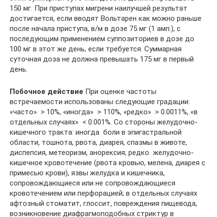
150 мг. При приступах мигрени наилучшей результат
достигается, если вводят Вольтарен как можно раньше
после начала приступа, в/м в дозе 75 мг (1 амп.), с
последующим применением суппозиториев в дозе до
100 мг в этот же день, если требуется. Суммарная
суточная доза не должна превышать 175 мг в первый
день.
Побочное действие
При оценке частоты
встречаемости использованы следующие градации:
«часто»  > 10%, «иногда»  > 110%, «редко»  > 0.0011%, «в
отдельных случаях»  < 0.001%. Со стороны желудочно-
кишечного тракта: иногда  боли в эпигастральной
области, тошнота, рвота, диарея, спазмы в животе,
диспепсия, метеоризм, анорексия; редко  желудочно-
кишечное кровотечение (рвота кровью, мелена, диарея с
примесью крови), язвы желудка и кишечника,
сопровождающиеся или не сопровождающиеся
кровотечением или перфорацией; в отдельных случаях
афтозный стоматит, глоссит, повреждения пищевода,
возникновение диафрагмоподобных стриктур в