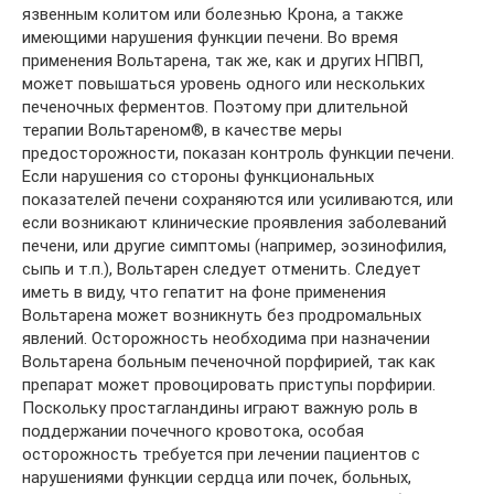
язвенным колитом или болезнью Крона, а также
имеющими нарушения функции печени. Во время
применения Вольтарена, так же, как и других НПВП,
может повышаться уровень одного или нескольких
печеночных ферментов. Поэтому при длительной
терапии Вольтареном®, в качестве меры
предосторожности, показан контроль функции печени.
Если нарушения со стороны функциональных
показателей печени сохраняются или усиливаются, или
если возникают клинические проявления заболеваний
печени, или другие симптомы (например, эозинофилия,
сыпь и т.п.), Вольтарен следует отменить. Следует
иметь в виду, что гепатит на фоне применения
Вольтарена может возникнуть без продромальных
явлений. Осторожность необходима при назначении
Вольтарена больным печеночной порфирией, так как
препарат может провоцировать приступы порфирии.
Поскольку простагландины играют важную роль в
поддержании почечного кровотока, особая
осторожность требуется при лечении пациентов с
нарушениями функции сердца или почек, больных,