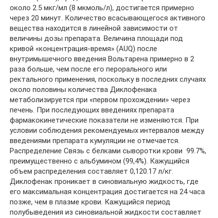
около 2.5 мкг/мл (8 мкмоль/л), достигается примерно
через 20 минут. Количество всасывающегося активного
вещества находится в линейной зависимости от
величины дозы препарата. Величина площади под
кривой «концентрация-время» (AUQ) после
внутримышечного введения Вольтарена примерно в 2
раза больше, чем после его перорального или
ректального применения, поскольку в последних случаях
около половины количества Диклофенака
метаболизируется при «первом прохождении» через
печень. При последующих введениях препарата
фармакокинетические показатели не изменяются. При
условии соблюдения рекомендуемых интервалов между
введениями препарата кумуляции не отмечается.
Распределение Связь с белками сыворотки крови  99.7%,
преимущественно с альбумином (99,4%). Кажущийся
объем распределения составляет 0,120.17 л/кг.
Диклофенак проникает в синовиальную жидкость, где
его максимальная концентрация достигается на 24 часа
позже, чем в плазме крови. Кажущийся период
полубыведения из синовиальной жидкости составляет