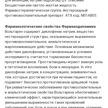
для инъекций, натрии гидроксид q.s. Описание:
бесцветная или светло-желтая жидкость.
Фармакотерапевтическая группа: йестероидный
противовоспалительный препарат. АТХ код: М01АВ05.
Фармакологические свойства Фармакодинамика
Вольтарен содержит диклофенак натрия, вещество
нестероидной структуры, оказывающее выраженное
противовоспалительное, анальгетическое и
жаропонижающее действие. Основным механизмом
действия диклофенака, установленным в условиях
эксперимента, считается торможение биосинтеза
просртагландинов. Простагландины играют важную роль
в патогенезе воспаления, боли и лихорадки. In vitro
диклофенак натрия, в концентрациях, эквивалентных
тем, которые достигаются при лечении пациентов, но
подавляет биосинтез протеогликанов хрящевой ткани.
При ревматических заболеваниях противоспалительные
и анальгетические свойства Вольтарена обеспечивают
клинический эффект, характеризующийся значительным
уменьшением выраженности таких проявлений
заболеваний, как боль в покое и при движении, утренняя