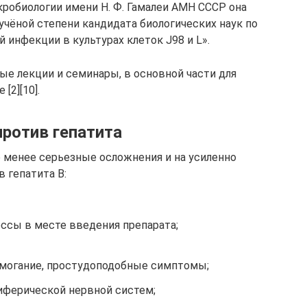
кробиологии имени Н. Ф. Гамалеи АМН СССР она
учёной степени кандидата биологических наук по
 инфекции в культурах клеток J98 и L».
ые лекции и семинары, в основной части для
[2][10].
против гепатита
е менее серьезные осложнения и на усиленно
 гепатита В:
ессы в месте введения препарата;
домогание, простудоподобные симптомы;
иферической нервной систем;