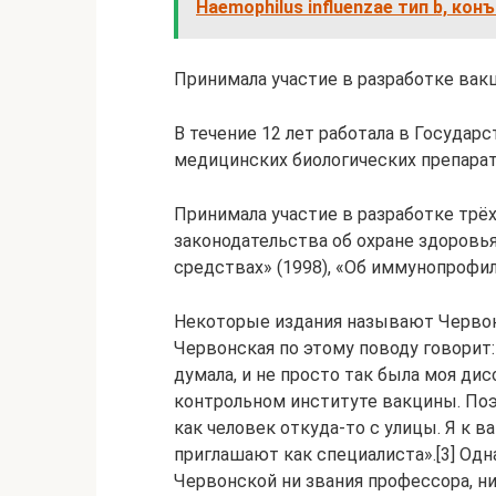
Haemophilus influenzae тип b, кон
Принимала участие в разработке вак
В течение 12 лет работала в Госуда
медицинских биологических препарато
Принимала участие в разработке трё
законодательства об охране здоровья
средствах» (1998), «Об иммунопрофил
Некоторые издания называют Червон
Червонская по этому поводу говорит:
думала, и не просто так была моя ди
контрольном институте вакцины. Поэ
как человек откуда-то с улицы. Я к в
приглашают как специалиста».[3] Од
Червонской ни звания профессора, ни