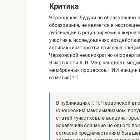
Критика
Червонская, будучи по образованию 
образования, не является в настоящ
публикаций в рецензируемых журнала
участия в исследованиях воздействия
антивакцинаторства признана специа
Червонской неоднократно опровергалис
В частности А. Н. Мац, кандидат мед
мембранных процессов НИИ вакцин и
отметил:[11]
В публикациях Г. П. Червонской в
юношеским максимализмом, преуве
статей «участковые вакцинаторы
искалечили сознание не одного по
согласно предначертаниям бывше