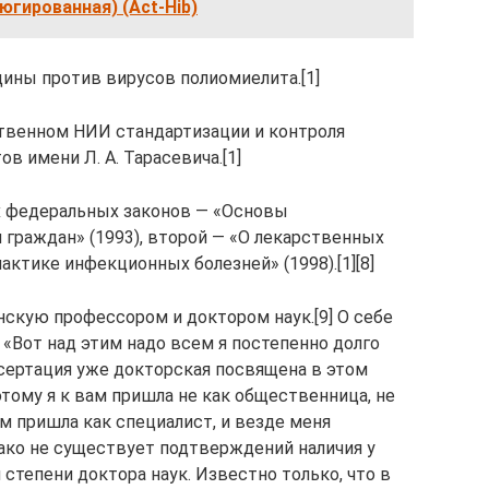
ъюгированная) (Act-Hib)
цины против вирусов полиомиелита.[1]
рственном НИИ стандартизации и контроля
в имени Л. А. Тарасевича.[1]
х федеральных законов — «Основы
 граждан» (1993), второй — «О лекарственных
актике инфекционных болезней» (1998).[1][8]
скую профессором и доктором наук.[9] О себе
 «Вот над этим надо всем я постепенно долго
ссертация уже докторская посвящена в этом
тому я к вам пришла не как общественница, не
ам пришла как специалист, и везде меня
нако не существует подтверждений наличия у
 степени доктора наук. Известно только, что в