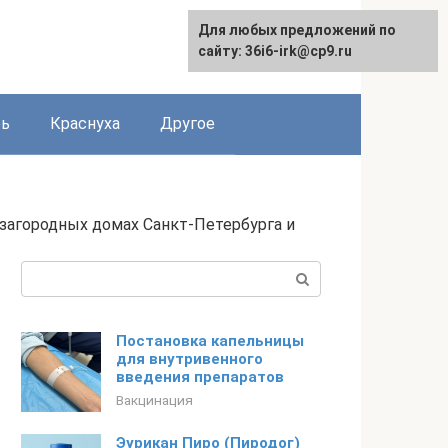
Для любых предложений по
сайту: 36i6-irk@cp9.ru
рь
Краснуха
Другое
, загородных домах Санкт-Петербурга и
Поиск:
Постановка капельницы
для внутривенного
введения препаратов
Вакцинация
Эурикан Пиро (Пиродог)