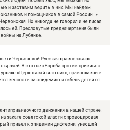
ских людей. Посеяв хаос, мы незаметно
ые и заставим верить в них. Мы найдем
союзников и помощников в самой России…»
 Червонская. Но никогда не говорил и не писал
вилось ей. Пресловутые предначертания были
 войны на Лубянке.
ности Червонской Русская православная
 врачей. В статье «Борьба против прививок:
журнале «Церковный вестник», православные
тственность за эпидемию и гибель детей от
м антипрививочного движения в нашей стране.
 на закате советской власти спровоцировал
орый привел к эпидемии дифтерии, унесшей