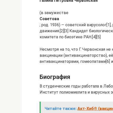
Гали́на Петро́вна Черво́нская
(в замужестве
Советова
; род. 1936) — советский вирусолог[1
движения.[2][3] Кандидат биологичес
комитета по биоэтике РАН.[4][5]
Несмотря на то, что Г. Червонская не
вакцинации (антивакцинаторство), е
антивакцинаторами, гомеопатами[6] и
Биография
В студенческие годы работала в Лаб
Институт полиомиелита и вирусных эн
Читайте также:
Акт-Хиб® (вакци