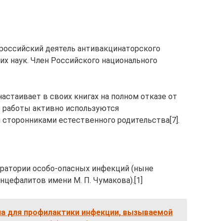
], российский деятель антивакцинаторского
ких наук. Член Российского национального
 настаивает в своих книгах на полном отказе от
ё работы активно используются
 сторонниками естественного родительства[7].
оратории особо-опасных инфекций (ныне
цефалитов имени М. П. Чумакова).[1]
на для профилактики инфекции, вызываемой