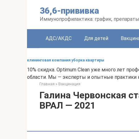
Перейти
36,6-прививка
к
контенту
Иммунопрофилактика: график, препараты
АДС/АКДС
Для детей
Вакцин
клининговая компания уборка квартиры
10% скидка. Optimum Clean уже много лет пр
области. Мы — эксперты и опытные практики к
Главная
»
Вакцинация
Галина Червонская с
ВРАЛ — 2021