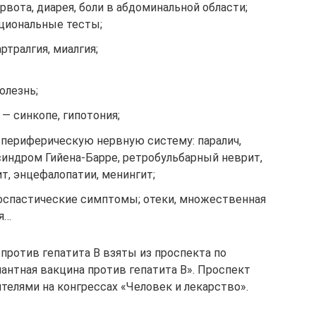
рвота, диарея, боли в абдоминальной области;
циональные тесты;
тралгия, миалгия;
олезнь;
— синкопе, гипотония;
 периферическую нервную систему: паралич,
синдром Гийена-Барре, ретробульбарный неврит,
т, энцефалопатии, менингит;
оспастические симптомы; отеки, множественная
я…
против гепатита В взяты из проспекта по
нтная вакцина против гепатита В». Проспект
телями на конгрессах «Человек и лекарство».