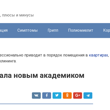
, плюсы и минусы
ация
Симптомы
Грипп
Полиомиелит
Ко
офессионально приводит в порядок помещения в
квартирах
лининга.
тала новым академиком