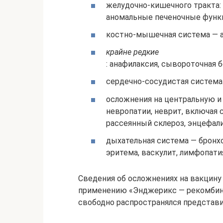
желудочно-кишечного тракта: 
аномальные печеночные функ
костно-мышечная система — ар
крайне редкие
: анафилаксия, сывороточная б
сердечно-сосудистая система 
осложнения на центральную и
невропатии, неврит, включая 
рассеянный склероз, энцефали
дыхательная система — бронх
эритема, васкулит, лимфопати
Сведения об осложнениях на вакцину 
применению «Энджерикс — рекомбина
свободно распространялся представи