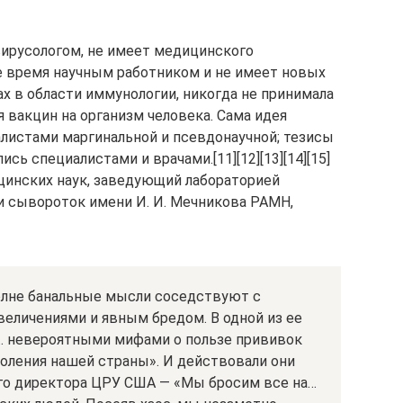
вирусологом, не имеет медицинского
ее время научным работником и не имеет новых
х в области иммунологии, никогда не принимала
 вакцин на организм человека. Сама идея
листами маргинальной и псевдонаучной; тезисы
ь специалистами и врачами.[11][12][13][14][15]
ицинских наук, заведующий лабораторией
 сывороток имени И. И. Мечникова РАМН,
полне банальные мысли соседствуют с
личениями и явным бредом. В одной из ее
… невероятными мифами о пользе прививок
коления нашей страны». И действовали они
го директора ЦРУ США — «Мы бросим все на…