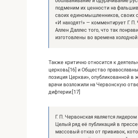
оболванивание и одурачивание рус
подменим их ценности на фальшив
своих единомышленников, своих 
«И находят!» — комментирует Г. П.
Аллен Даллес того, что так понра
изготовлены во времена холодной
Также критично относится к деятель
церковь[16] и Общество православных
позиция Церкви», опубликованной в 
врачи возложили на Червонскую отве
дифтерии:[17]
Г. П. Червонская является лидеро
Целый ряд её публикаций в прессе
массовый отказ от прививок, кот