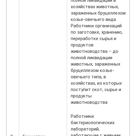
полной ликвидации в
хозяйствах животных,
зараженных бруцеллезом
козье-овечьего вида
Работники организаций
по заготовке, хранению,
переработке сырья и
продуктов
животноводства – до
полной ликвидации
животных, зараженных
бруцеллезом козье-
овечьего типа, в
хозяйствах, из которых
поступит скот, сырье и
продукты
животноводства
Работники
бактериологических
лабораторий,
работающие с живыми