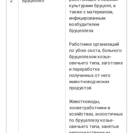
2
Бруцеллез
культурами бруцелл, а
также с материалом,
инфицированным
возбудителем
бруцеллеза
Работники организаций
по убою скота, больного
бруцеллезом козье-
овечьего типа, заготовке
и переработке
полученных от него
животноводческих
продуктов
Животноводы,
зооветработники в
хозяйствах, энзоотичных
по бруцеллезу козье-
овечьего типа, занятые
непосредственным