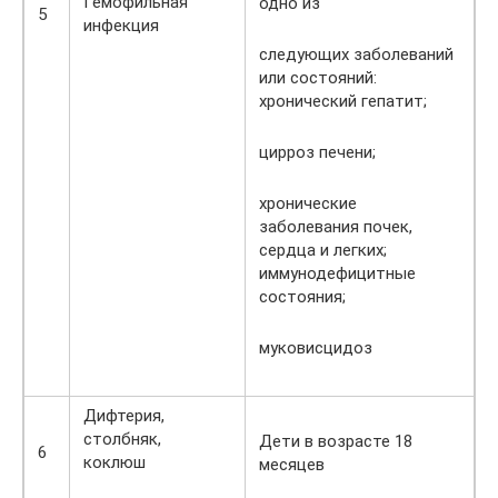
Гемофильная
одно из
5
инфекция
следующих заболеваний
или состояний:
хронический гепатит;
цирроз печени;
хронические
заболевания почек,
сердца и легких;
иммунодефицитные
состояния;
муковисцидоз
Дифтерия,
столбняк,
Дети в возрасте 18
6
коклюш
месяцев