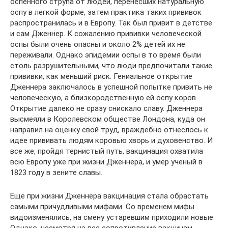
оспенного струпа от людей, перенесших натуральную
оспу в легкой форме, затем практика таких прививок
распространилась и в Европу. Так был привит в детстве
и сам Дженнер. К сожалению прививки человеческой
оспы были очень опасны и около 2% детей их не
переживали. Однако эпидемии оспы в то время были
столь разрушительными, что люди предпочитали такие
прививки, как меньший риск. Гениальное открытие
Дженнера заключалось в успешной попытке привить не
человеческую, а близкородственную ей оспу коров.
Открытие далеко не сразу снискало славу. Дженнера
высмеяли в Королевском обществе Лондона, куда он
направил на оценку свой труд, враждебно отнеслось к
идее прививать людям коровью хворь и духовенство. И
все же, пройдя тернистый путь, вакцинация охватила
всю Европу уже при жизни Дженнера, и умер ученый в
1823 году в зените славы.
Еще при жизни Дженнера вакцинация стала обрастать
самыми причудливыми мифами. Со временем мифы
видоизменялись, на смену устаревшим приходили новые.