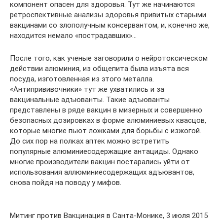
компонент опасен для здоровья. Тут же начинаются
ретроспективные анализы здоровья привитых старыми
вакцинами со злополучным консервантом, и, конечно же,
находится немало «пострадавших»…
После того, как ученые заговорили о нейротоксическом
действии алюминия, из общепита была изъята вся
посуда, изготовленная из этого металла.
«Антипрививочники» тут же ухватились и за
вакцинальные адъюванты. Такие адъюванты
представлены в ряде вакцин в мизерных и совершенно
безопасных дозировках в форме алюминиевых квасцов,
которые многие пьют ложками для борьбы с изжогой.
До сих пор на полках аптек можно встретить
популярные алюминиесодержащие антациды. Однако
многие производители вакцин постарались уйти от
использования аллюминиесодержащих адъювантов,
снова пойдя на поводу у мифов.
Митинг против Вакцинация в Санта-Монике, 3 июля 2015