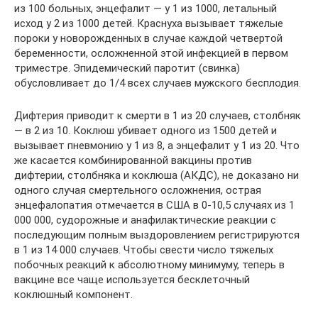
из 100 больных, энцефалит — у 1 из 1000, летальный
исход у 2 из 1000 детей. Краснуха вызывает тяжелые
пороки у новорожденных в случае каждой четвертой
беременности, осложненной этой инфекцией в первом
триместре. Эпидемический паротит (свинка)
обусловливает до 1/4 всех случаев мужского бесплодия.
Дифтерия приводит к смерти в 1 из 20 случаев, столбняк
— в 2 из 10. Коклюш убивает одного из 1500 детей и
вызывает пневмонию у 1 из 8, а энцефалит у 1 из 20. Что
же касается комбинированной вакцины против
дифтерии, столбняка и коклюша (АКДС), не доказано ни
одного случая смертельного осложнения, острая
энцефалопатия отмечается в США в 0-10,5 случаях из 1
000 000, судорожные и анафилактические реакции с
последующим полным выздоровлением регистрируются
в 1 из 14 000 случаев. Чтобы свести число тяжелых
побочных реакций к абсолютному минимуму, теперь в
вакцине все чаще используется бесклеточный
коклюшный компонент.