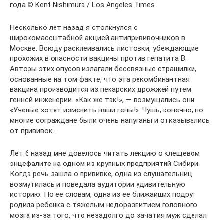
года © Kent Nishimura / Los Angeles Times
Несколько лет назад я столкнулся с
широкомассштабной акцией антипрививочников в
Москве. Всюду расклеивались листовки, убеждающие
прохожих в опасности вакцины против гепатита В.
Авторы этих опусов излагали бессвязные страшилки,
основанные на том факте, что эта рекомбинантная
вакцина производится из пекарских дрожжей путем
генной инженерии. «Как же так!», — возмущались они:
«Ученые хотят изменить наши гены!». Чушь, конечно, но
многие сограждане были очень напуганы и отказывались
от прививок…
Лет 6 назад мне довелось читать лекцию о клещевом
энцефалите на одном из крупных предприятий Сибири.
Когда речь зашла о прививке, одна из слушательниц
возмутилась и поведала аудитории удивительную
историю. По ее словам, одна из ее ближайших подруг
родила ребенка с тяжелым недоразвитием головного
мозга из-за того, что незадолго до зачатия муж сделал