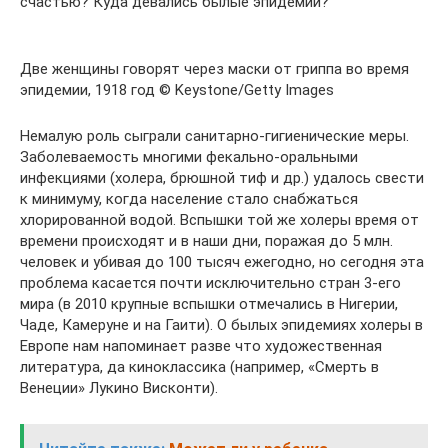
счастью? Куда девались былые эпидемии?
Две женщины говорят через маски от гриппа во время
эпидемии, 1918 год © Keystone/Getty Images
Немалую роль сыграли санитарно-гигиенические меры.
Заболеваемость многими фекально-оральными
инфекциями (холера, брюшной тиф и др.) удалось свести
к минимуму, когда население стало снабжаться
хлорированной водой. Вспышки той же холеры время от
времени происходят и в наши дни, поражая до 5 млн.
человек и убивая до 100 тысяч ежегодно, но сегодня эта
проблема касается почти исключительно стран 3-его
мира (в 2010 крупные вспышки отмечались в Нигерии,
Чаде, Камеруне и на Гаити). О былых эпидемиях холеры в
Европе нам напоминает разве что художественная
литература, да киноклассика (например, «Смерть в
Венеции» Лукино Висконти).