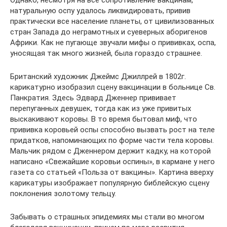
Однако, несмотря на все сопротивление вакцинам,
натуральную оспу удалось ликвидировать, привив
практически все население планеты, от цивилизованных
стран Запада до неграмотных и суеверных аборигенов
Африки. Как не пугающе звучали мифы о прививках, оспа,
уносящая так много жизней, была гораздо страшнее.
Британский художник Джеймс Джиллрей в 1802г.
карикатурно изобразил сцену вакцинации в больнице Св.
Панкратия. Здесь Эдвард Дженнер прививает
перепуганных девушек, тогда как из уже привитых
выскакивают коровы. В то время бытовал миф, что
прививка коровьей оспы способно вызвать рост на теле
придатков, напоминающих по форме части тела коровы.
Мальчик рядом с Дженнером держит кадку, на которой
написано «Свежайшие коровьи оспины», в кармане у него
газета со статьей «Польза от вакцины». Картина вверху
карикатуры изображает популярную библейскую сцену
поклонения золотому тельцу.
Забывать о страшных эпидемиях мы стали во многом