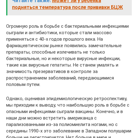
Читайте также:
Может ли у ребенка
подняться температура после прививки БЦЖ
Огромную роль в борьбе с бактериальными инфекциями
сыграли и антибиотики, которые стали массово
применяться с 40-х годов прошлого века. На
фармацевтическом рынке появились замечательные
препараты, способные излечивать не только
бактериальные, но и некоторые вирусные инфекции,
такие как вирусные гепатиты. Не станем умалять и
значимость презервативов в контроле за
распространением заболеваний, передающимися
половым путем.
Однако, оценивая эпидемиологическую ретроспективу,
мы приходим к выводу, что наибольшую роль в борьбе с
опасными инфекциями сыграли вакцины. Конечно, и в
наши дни можно встретить американца с
парализованными из-за полиомиелита ногами, но с
середины 1990-х это заболевание в Западном полушарии
больше не регистрируется. Нет больше в мире и