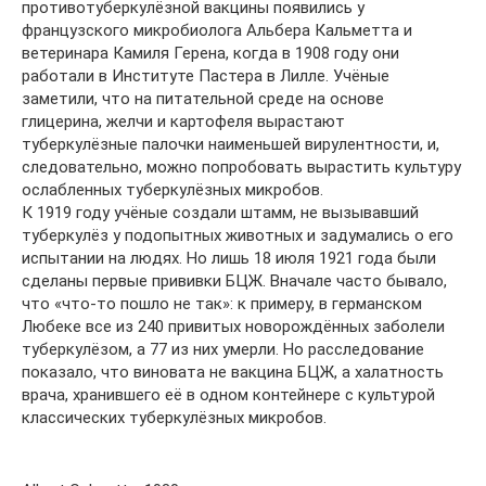
противотуберкулёзной вакцины появились у
французского микробиолога Альбера Кальметта и
ветеринара Камиля Герена, когда в 1908 году они
работали в Институте Пастера в Лилле. Учёные
заметили, что на питательной среде на основе
глицерина, желчи и картофеля вырастают
туберкулёзные палочки наименьшей вирулентности, и,
следовательно, можно попробовать вырастить культуру
ослабленных туберкулёзных микробов.
К 1919 году учёные создали штамм, не вызывавший
туберкулёз у подопытных животных и задумались о его
испытании на людях. Но лишь 18 июля 1921 года были
сделаны первые прививки БЦЖ. Вначале часто бывало,
что «что-то пошло не так»: к примеру, в германском
Любеке все из 240 привитых новорождённых заболели
туберкулёзом, а 77 из них умерли. Но расследование
показало, что виновата не вакцина БЦЖ, а халатность
врача, хранившего её в одном контейнере с культурой
классических туберкулёзных микробов.