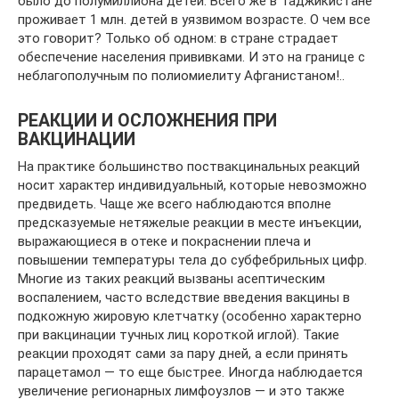
было до полумиллиона детей. Всего же в Таджикистане
проживает 1 млн. детей в уязвимом возрасте. О чем все
это говорит? Только об одном: в стране страдает
обеспечение населения прививками. И это на границе с
неблагополучным по полиомиелиту Афганистаном!..
РЕАКЦИИ И ОСЛОЖНЕНИЯ ПРИ
ВАКЦИНАЦИИ
На практике большинство поствакцинальных реакций
носит характер индивидуальный, которые невозможно
предвидеть. Чаще же всего наблюдаются вполне
предсказуемые нетяжелые реакции в месте инъекции,
выражающиеся в отеке и покраснении плеча и
повышении температуры тела до субфебрильных цифр.
Многие из таких реакций вызваны асептическим
воспалением, часто вследствие введения вакцины в
подкожную жировую клетчатку (особенно характерно
при вакцинации тучных лиц короткой иглой). Такие
реакции проходят сами за пару дней, а если принять
парацетамол — то еще быстрее. Иногда наблюдается
увеличение регионарных лимфоузлов — и это также