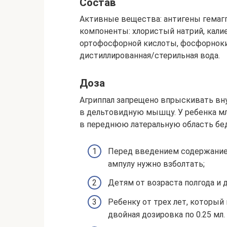
Состав
Активные вещества: антигены гемаг
компоненты: хлористый натрий, калие
ортофосфорной кислоты, фосфорнокис
дистиллированная/стерильная вода.
Доза
Агриппал запрещено впрыскивать вн
в дельтовидную мышцу. У ребенка м
в переднюю латеральную область бед
Перед введением содержание 
ампулу нужно взболтать;
Детям от возраста полгода и до
Ребенку от трех лет, который
двойная дозировка по 0.25 мл