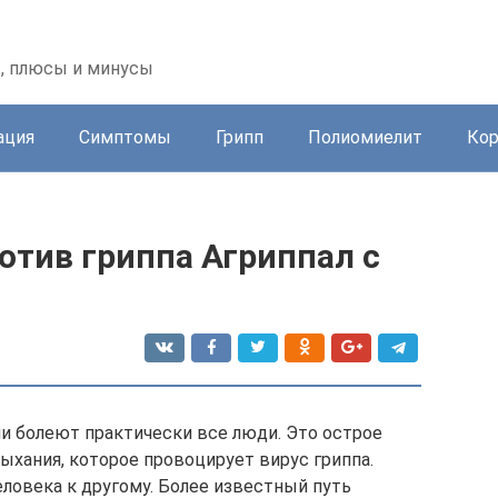
, плюсы и минусы
ация
Симптомы
Грипп
Полиомиелит
Ко
отив гриппа Агриппал с
ми болеют практически все люди. Это острое
ыхания, которое провоцирует вирус гриппа.
еловека к другому. Более известный путь