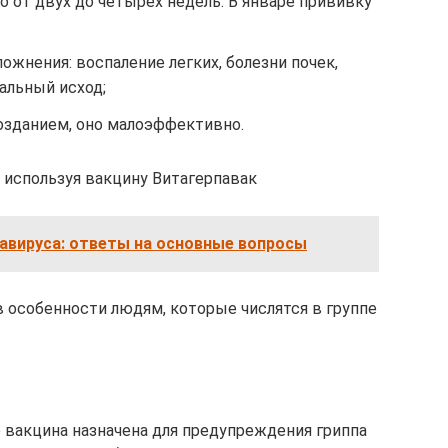
 от двух до четырех недель. В январе прививку
жнения: воспаление легких, болезни почек,
альный исход;
позданием, оно малоэффективно.
 используя вакцину Витагерпавак
авируса: ответы на основные вопросы
 особенности людям, которые числятся в группе
о вакцина назначена для предупреждения гриппа