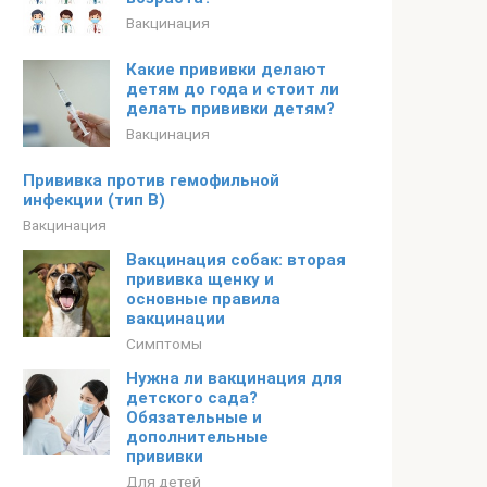
Вакцинация
Какие прививки делают
детям до года и стоит ли
делать прививки детям?
Вакцинация
Прививка против гемофильной
инфекции (тип В)
Вакцинация
Вакцинация собак: вторая
прививка щенку и
основные правила
вакцинации
Симптомы
Нужна ли вакцинация для
детского сада?
Обязательные и
дополнительные
прививки
Для детей