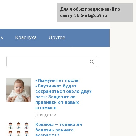
Для любых предложений по
сайту: 36i6-irk@cp9.ru
рь
Краснуха
Другое
Поиск:
«Иммунитет после
«Спутника» будет
сохраняться около двух
лет»: Защитят ли
прививки от новых
штаммов
Для детей
Коклюш – только ли
болезнь раннего
возраста?