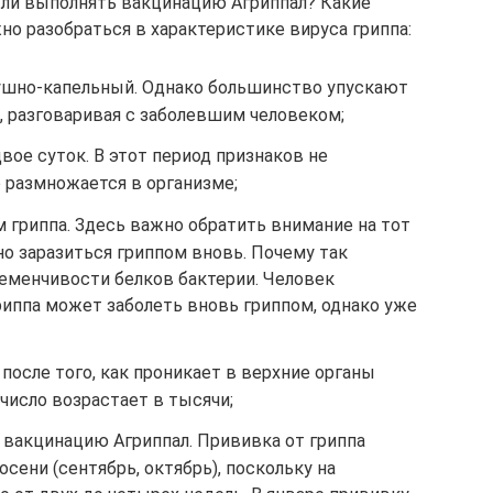
 ли выполнять вакцинацию Агриппал? Какие
о разобраться в характеристике вируса гриппа:
ушно-капельный. Однако большинство упускают
о, разговаривая с заболевшим человеком;
ое суток. В этот период признаков не
 размножается в организме;
 гриппа. Здесь важно обратить внимание на тот
о заразиться гриппом вновь. Почему так
ременчивости белков бактерии. Человек
иппа может заболеть вновь гриппом, однако уже
после того, как проникает в верхние органы
 число возрастает в тысячи;
 вакцинацию Агриппал. Прививка от гриппа
сени (сентябрь, октябрь), поскольку на