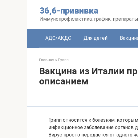
Перейти
36,6-прививка
к
контенту
Иммунопрофилактика: график, препараты
АДС/АКДС
Для детей
Вакцин
Главная
»
Грипп
Вакцина из Италии пр
описанием
Грипп относится к болезням, которы
инфекционное заболевание органов д
Вирус просто передается от одного ч