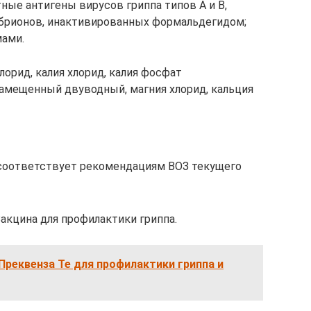
тные антигены вирусов гриппа типов A и B,
брионов, инактивированных формальдегидом;
ами.
орид, калия хлорид, калия фосфат
амещенный двуводный, магния хлорид, кальция
соответствует рекомендациям ВОЗ текущего
акцина для профилактики гриппа.
Преквенза Те для профилактики гриппа и