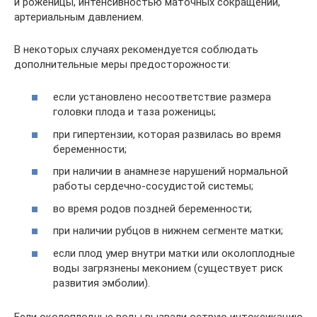
и роженицы, интенсивностью маточных сокращений,
артериальным давлением.
В некоторых случаях рекомендуется соблюдать
дополнительные меры предосторожности:
если установлено несоответствие размера
головки плода и таза роженицы;
при гипертензии, которая развилась во время
беременности;
при наличии в анамнезе нарушений нормальной
работы сердечно-сосудистой системы;
во время родов поздней беременности;
при наличии рубцов в нижнем сегменте матки;
если плод умер внутри матки или околоплодные
воды загрязнены меконием (существует риск
развития эмболии).
Если околоплодные воды вызвали острую интоксикацию