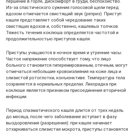
першение в горле, дискомфорт в груди, беспокойство.
Из-за спастического сужения голосовой щели перед
вдохом отмечается свистящий звук (реприз). Приступ
кашля представляет собой чередование таких
свистящих вдохов и, собственно, кашлевых толчков.
Тяжесть течения коклюша определяется частотой и
продолжительностью приступов кашля.
Приступы учащаются в ночное время и утренние часы.
Частое напряжение способствует тому, что лицо
больного становится гиперемированным, отечным, могут
отмечаться небольшие кровоизлияния на коже лица и
слизистой ротоглотки, конъюнктиве. Температура тела
сохраняется в нормальных пределах. Лихорадка при
коклюше является признаком присоединения вторичной
инфекции.
Период спазматического кашля длится от трех недель
до месяца, после чего заболевание вступает в фазу
выздоровления (разрешения): при кашле начинает
отхаркиваться слизистая мокрота, приступы становятся