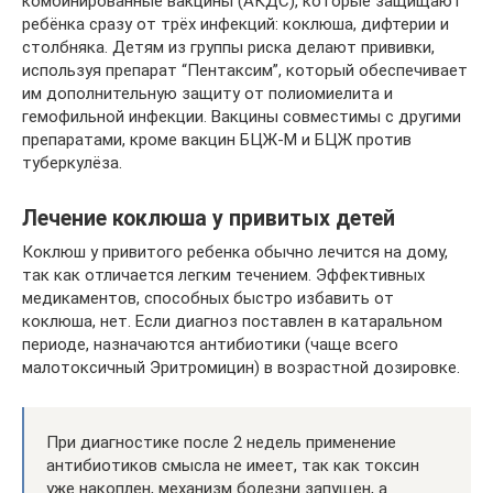
комбинированные вакцины (АКДС), которые защищают
ребёнка сразу от трёх инфекций: коклюша, дифтерии и
столбняка. Детям из группы риска делают прививки,
используя препарат “Пентаксим”, который обеспечивает
им дополнительную защиту от полиомиелита и
гемофильной инфекции. Вакцины совместимы с другими
препаратами, кроме вакцин БЦЖ-М и БЦЖ против
туберкулёза.
Лечение коклюша у привитых детей
Коклюш у привитого ребенка обычно лечится на дому,
так как отличается легким течением. Эффективных
медикаментов, способных быстро избавить от
коклюша, нет. Если диагноз поставлен в катаральном
периоде, назначаются антибиотики (чаще всего
малотоксичный Эритромицин) в возрастной дозировке.
При диагностике после 2 недель применение
антибиотиков смысла не имеет, так как токсин
уже накоплен, механизм болезни запущен, а