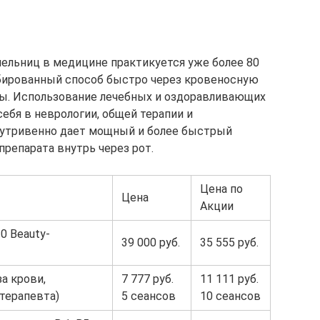
ельниц в медицине практикуется уже более 80
обированный способ быстро через кровеносную
ы. Использование лечебных и оздоравливающих
ебя в неврологии, общей терапии и
нутривенно дает мощный и более быстрый
репарата внутрь через рот.
Цена по
Цена
Акции
10 Beauty-
39 000 руб.
35 555 руб.
а крови,
7 777 руб.
11 111 руб.
терапевта)
5 сеансов
10 сеансов