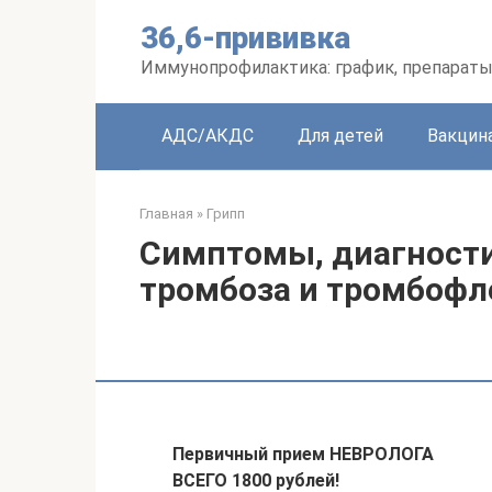
Перейти
36,6-прививка
к
контенту
Иммунопрофилактика: график, препараты
АДС/АКДС
Для детей
Вакцин
Главная
»
Грипп
Симптомы, диагности
тромбоза и тромбофл
Первичный прием НЕВРОЛОГА
ВСЕГО 1800 рублей!