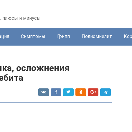
, плюсы и минусы
ация
Симптомы
Грипп
Полиомиелит
Ко
ка, осложнения
ебита