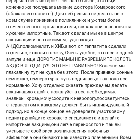
перерыла весь интернет: читала отзывы,статьи,и
конечно же послушала мнение доктора Комаровского
(обажаю его советы). Для себ решила не делать не в
коем случае прививки в поликлинике,и уж тем более
отечественного производителя,так как они переносятся
хуже,чем импортные. Так,вот сделали мы ее в центре
вакцинации и пентаксимом,туда входят
АКДС,полиомиелит, и ХИБ,а вот от геппатита сделали
отдельно, кололи в ножку, Очень удобно, что все в одной
ампуле и еще ДОРОГИЕ МАМЫ НЕ РАЗРЕШАЙТЕ КОЛОТЬ
АКДС В ЯГОДИЦУ!!! ЭТО НЕ ПРАВИЛЬНО! Конечно мы
плакали,ну тут не куда без этого. После прививки сонные
немножко,температурка чуть поднялась,а так пока все
нормально. Хочу отдельно сказать прежде,чем делать
вакцинацию сдайте пожалуйста все необходимые
анализы: кровь,мочу,сходите к неврологу,посоветуйтесь
с терапевтом к каждому должен быть индивидуальный
подход, но в конце концов не доверяете участковому
педиатру,найдите хорошего специалиста и делайте
импортные вакцины,они легче переносятся и так вы
уменьшете свой риск возникновения побочных
эффектов,а они бывают как известно плачевными. Всем