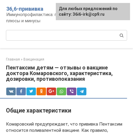
Перейти
36,6-прививка
Для любых предложений по
к
Иммунопрофилактика: график, препараты,
сайту: 36i6-irk@cp9.ru
контенту
плюсы и минусы
Поиск:
Главная
»
Вакцинация
Пентаксим детям — отзывы о вакцине
доктора Комаровского, характеристика,
дозировки, противопоказания
Общие характеристики
Комаровский предупреждает, что прививка Пентаксим
относится поливалентной вакцине. Как правило,