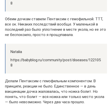
8
Обеим дочкам ставили Пентаксим с гемофильной. ТТТ,
все ок. Никаких последствий вообще. У маленькой в
последний раз было уплотнение в месте укола, но ее это
не беспокоило, просто я прощупавала.
Natalia
https://babyblog.ru/community/post/diseases/122105
8
Делали Пентаксим с гемофильным компонентом. В
принципе, реакции не было. Единственное — в день
вакцинации дочка жаловалась, что ножка болит. Но
понять, что болит — вся ножка или только место укола
— было невозможно. Через два часа прошло.