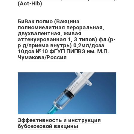
(Act-Hib)
БиВак полио (Вакцина
полиомиелитная пероральная,
двухвалентная, живая
аттенуированная 1, 3 типов) фл.(р-
р д/приема внутрь) 0,2мл/доза
10доз №10 ФГУП ПИПВЭ им. М.П.
Чумакова/Россия
Эффективность и инструкция
бубококовой вакцины