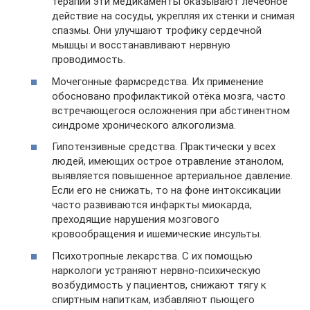
терапии эти медикаменты оказывают лечебное
действие на сосуды, укрепляя их стенки и снимая
спазмы. Они улучшают трофику сердечной
мышцы и восстанавливают нервную
проводимость.
Мочегонные фармсредства. Их применение
обосновано профилактикой отёка мозга, часто
встречающегося осложнения при абстинентном
синдроме хронического алкоголизма.
Гипотензивные средства. Практически у всех
людей, имеющих острое отравление этанолом,
выявляется повышенное артериальное давление.
Если его не снижать, то на фоне интоксикации
часто развиваются инфаркты миокарда,
преходящие нарушения мозгового
кровообращения и ишемические инсульты.
Психотропные лекарства. С их помощью
наркологи устраняют нервно-психическую
возбудимость у пациентов, снижают тягу к
спиртным напиткам, избавляют пьющего